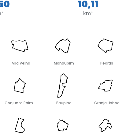
,50
10,11
m²
km²
Vila Velha
Mondubim
Pedras
Conjunto Palmeiras
Paupina
Granja Lisboa