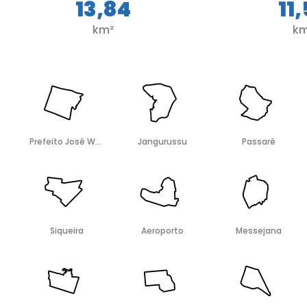
13,84
11
km²
k
Prefeito José Walter
Jangurussu
Passaré
Siqueira
Aeroporto
Messejana