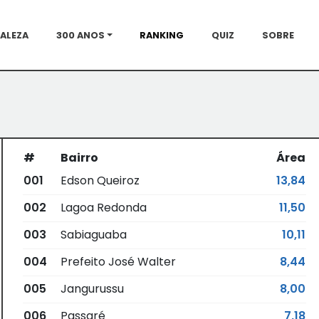
ALEZA
300 ANOS
RANKING
QUIZ
SOBRE
#
Bairro
Área
001
Edson Queiroz
13,84
002
Lagoa Redonda
11,50
003
Sabiaguaba
10,11
004
Prefeito José Walter
8,44
005
Jangurussu
8,00
006
Passaré
7,18