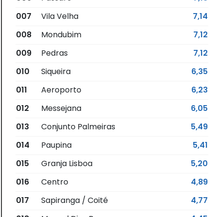
007
Vila Velha
7,14
008
Mondubim
7,12
009
Pedras
7,12
010
Siqueira
6,35
011
Aeroporto
6,23
012
Messejana
6,05
013
Conjunto Palmeiras
5,49
014
Paupina
5,41
015
Granja Lisboa
5,20
016
Centro
4,89
017
Sapiranga / Coité
4,77