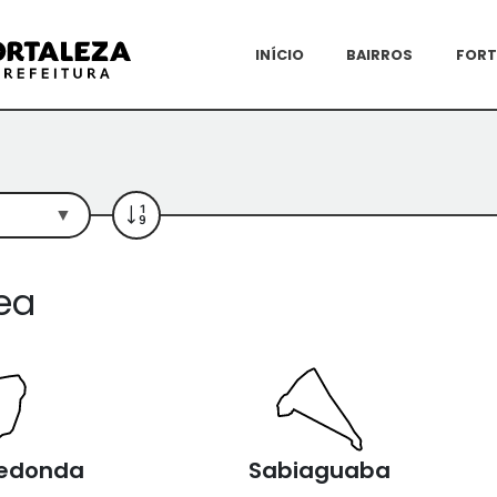
INÍCIO
BAIRROS
FORT
ea
º
3º
Redonda
Sabiaguaba