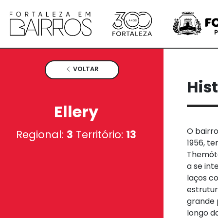
VOLTAR
His
Ellery
O bairro
Regional:
3
Território:
13
1956, t
Themóte
a se int
laços c
estrutur
grande 
longo d