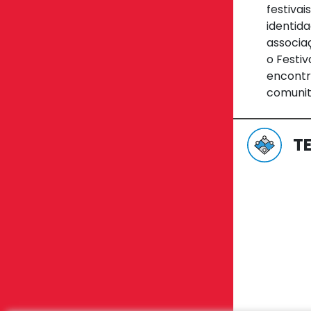
festivai
identida
associa
o Festiv
encontr
comunit
T