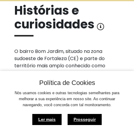
Histórias e
curiosidades
O bairro Bom Jardim, situado na zona
sudoeste de Fortaleza (CE) e parte do
território mais amplo conhecido como
Grande Bom Jardim, consolidou-se ao longo
do século XX como uma periferia resultante
Política de Cookies
de processos de ocupação espontânea e
Nós usamos cookies e outras tecnologias semelhantes para
lutas por moradia. Ao longo das décadas, o
melhorar a sua experiência em nosso site. Ao continuar
Bom Jardim se tornou um espaço de
navegando, você concorda com tal monitoramento.
referência em mobilização comunitária e
produção cultural. Desde 2006, o Centro
Ler mais
Prosseguir
Cultural Bom Jardim (CCBJ) atua como polo
© Prefeitura Municipal de Fortaleza 2026 - Instituto de Pesquisa
de formação artística e espaço de
e Planejamento de Fortaleza